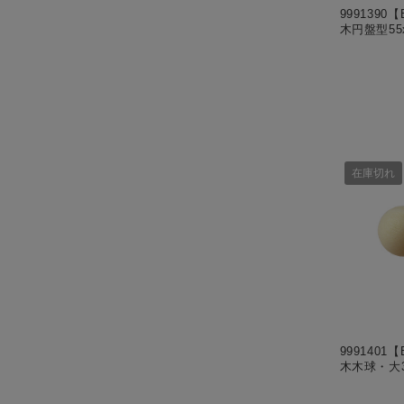
999139
木円盤型55
在庫切れ
999140
木木球・大3