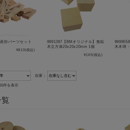
5 国産杉パーツセット
9991387【BMオリジナル】無垢
9999
木立方体20x20x20mm 1個
木木球・
¥810
(税込)
¥165
(税込)
在庫：
16件を表示
一覧