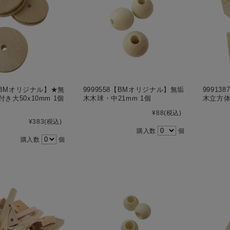
3【BMオリジナル】★無
9999558【BMオリジナル】無垢
9991
き大50x10mm 1個
木木球・中21mm 1個
木立方体2
¥88
(税込)
¥383
(税込)
購入数
個
購入数
個