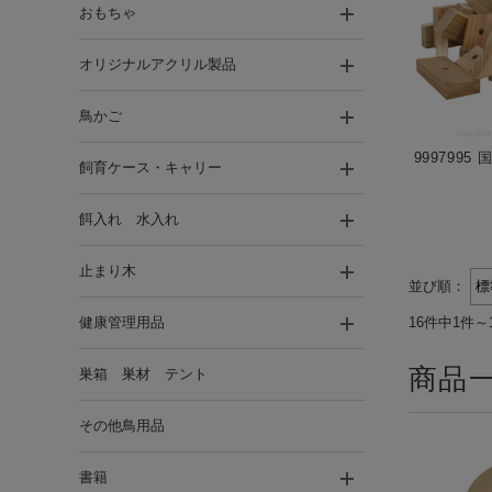
おもちゃ
オリジナルアクリル製品
鳥かご
999799
飼育ケース・キャリー
餌入れ 水入れ
止まり木
並び順：
健康管理用品
16件中1件～
商品
巣箱 巣材 テント
その他鳥用品
書籍