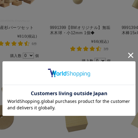
5 国産杉パーツセット
9991399【BMオリジナル】無垢
9991
木木球・小12mm 1個◆
木棒15x
¥810
(税込)
¥66
(税込)
6件
3件
購入数
個
購入数
個