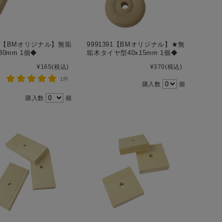
394【BMオリジナル】無垢
9991391【BMオリジナル】★無
80mm 1個◆
垢木タイヤ型40x15mm 1個◆
¥165
(税込)
¥370
(税込)
1件
購入数
個
購入数
個