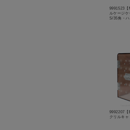
9991523【
ルケージケ
S/35角・
9992207【
クリルキャ