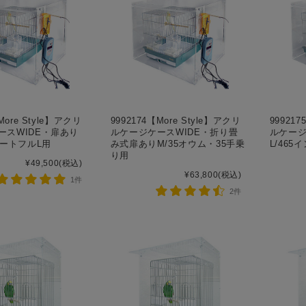
More Style】アクリ
9992174【More Style】アクリ
999217
ースWIDE・扉あり
ルケージケースWIDE・折り畳
ルケージ
ハートフルL用
み式扉ありM/35オウム・35手乗
L/46
り用
¥49,500
(税込)
¥63,800
(税込)
1件
2件