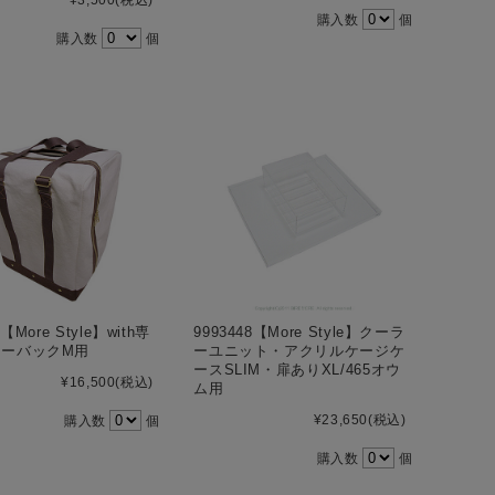
¥3,500
(税込)
購入数
個
購入数
個
0【More Style】with専
9993448【More Style】クーラ
リーバックM用
ーユニット・アクリルケージケ
ースSLIM・扉ありXL/465オウ
¥16,500
(税込)
ム用
¥23,650
(税込)
購入数
個
購入数
個