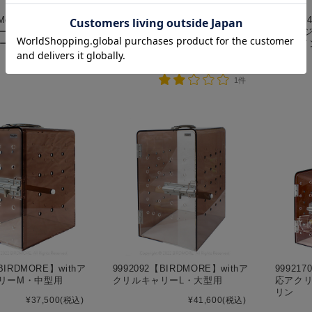
More Style】アクリ
9991881【More Style】アクリ
999152
ースSLIM・扉なし
ルケージケースSLIM・扉なし
ルケージ
ハートフルL用
M/35オウム・35手乗り用
L/46
¥27,600
(税込)
¥29,700
(税込)
1件
BIRDMORE】withア
9992092【BIRDMORE】withア
999217
リーM・中型用
クリルキャリーL・大型用
応アク
リン
¥37,500
(税込)
¥41,600
(税込)