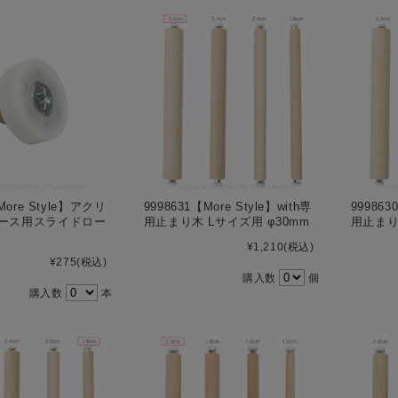
More Style】アクリ
9998631【More Style】with専
999863
ース用スライドロー
用止まり木 Lサイズ用 φ30mm
用止まり
¥1,210
(税込)
¥275
(税込)
購入数
個
購入数
本