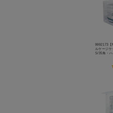
9992173【
ルケージケ
S/35角・