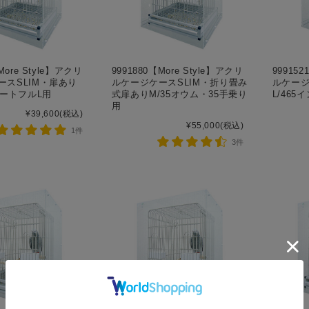
More Style】アクリ
9991880【More Style】アクリ
999152
ースSLIM・扉あり
ルケージケースSLIM・折り畳み
ルケージ
ハートフルL用
式扉ありM/35オウム・35手乗り
L/46
用
¥39,600
(税込)
¥55,000
(税込)
1件
3件