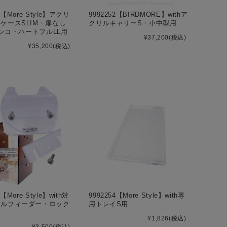
4【More Style】アクリ
9992252【BIRDMORE】withア
ケースSLIM・扉なし
クリルキャリーS・小中型用
5インコ・ハートフルLL用
¥37,200
(税込)
¥35,200
(税込)
0【More Style】with対
9992254【More Style】with専
リルフィーダー・ロック
用トレイS用
¥1,826
(税込)