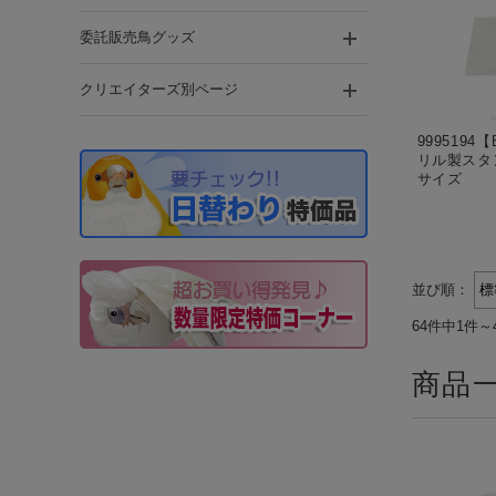
委託販売鳥グッズ
クリエイターズ別ページ
999519
リル製スタ
サイズ
並び順：
64件中1件～
商品