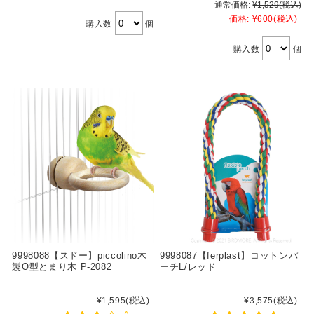
通常価格:
¥1,529
(税込)
価格:
¥600
(税込)
購入数
個
購入数
個
9998088【スドー】piccolino木
9998087【ferplast】コットンパ
製O型とまり木 P-2082
ーチL/レッド
¥1,595
(税込)
¥3,575
(税込)