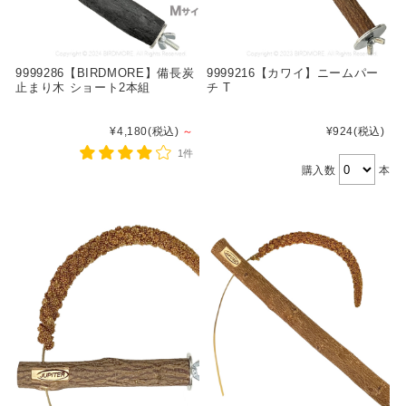
9999286【BIRDMORE】備長炭
9999216【カワイ】ニームパー
止まり木 ショート2本組
チ T
¥4,180
(税込)
～
¥924
(税込)
1件
購入数
本