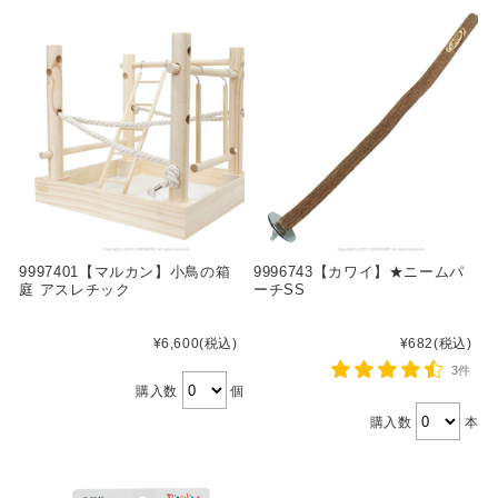
9997401【マルカン】小鳥の箱
9996743【カワイ】★ニームパ
庭 アスレチック
ーチSS
¥6,600
(税込)
¥682
(税込)
3件
購入数
個
購入数
本