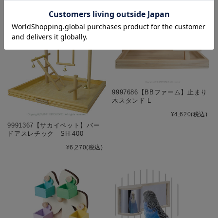
9997686【BBファーム】止まり
木スタンド L
¥4,620
(税込)
9991367【サカイペット】バー
ドアスレチック SH-400
¥6,270
(税込)