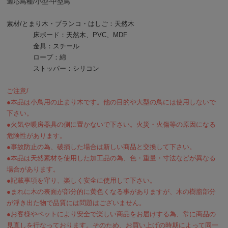
適応鳥種/小型-中型鳥
素材/とまり木・ブランコ・はしご：天然木
床ボード：天然木、PVC、MDF
金具：スチール
ロープ：綿
ストッパー：シリコン
ご注意/
●本品は小鳥用の止まり木です。他の目的や大型の鳥には使用しないで
下さい。
●火気や暖房器具の側に置かないで下さい。火災・火傷等の原因になる
危険性があります。
●事故防止の為、破損した場合は新しい商品と交換して下さい。
●本品は天然素材を使用した加工品の為、色・重量・寸法などが異なる
場合があります。
●記載事項を守り、楽しく安全に使用して下さい。
●まれに木の表面が部分的に黄色くなる事がありますが、木の樹脂部分
が浮き出た物で品質には問題はございません。
●お客様やペットにより安全で楽しい商品をお届けする為、常に商品の
見直しを行なっております。そのため、お買い上げの時期によって同一