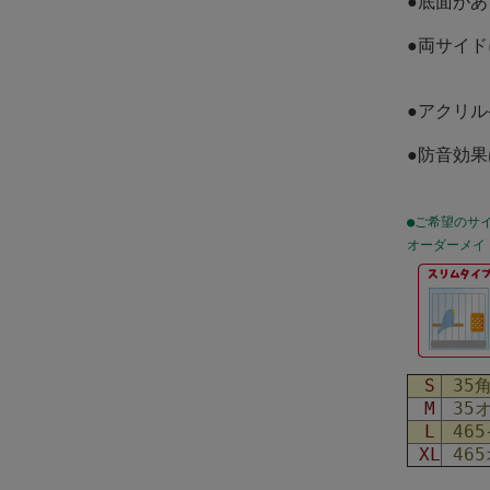
●底面が
●両サイ
●アクリ
●防音効
●ご希望のサ
オーダーメイ
S
35
M
35
L
465
XL
46