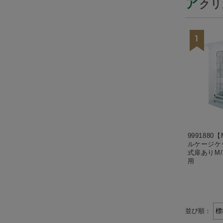
ア
クリ
9991880【
ルケージケ
式扉ありM/
用
並び順：