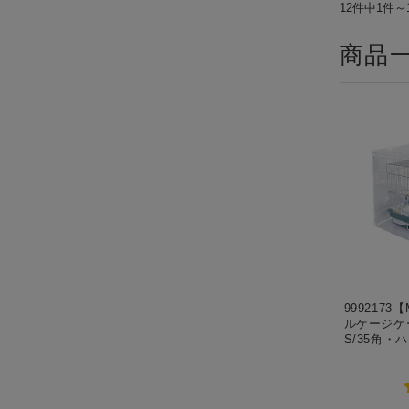
12件中1件～
商品
9992173【
ルケージケ
S/35角・