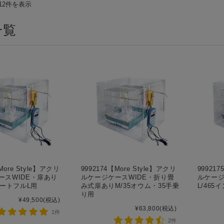
12件を表示
一覧
More Style】アクリ
9992174【More Style】アクリ
999217
ースWIDE・扉あり
ルケージケースWIDE・折り畳
ルケージ
ハートフルL用
み式扉ありM/35オウム・35手乗
L/46
り用
¥49,500
(税込)
¥63,800
(税込)
1件
2件