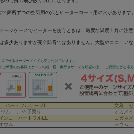
あるので餌の飛び散り防止になります。
ドに4箇所ずつの空気用の穴とヒーターコード用の穴があります
ルケージケースでヒーターを使うときは、過度な温度上昇に注
果は多少ありますが完全防音ではありません。大型やコニュア
イズで作るオーダーメイドも受け付けています。
ドご希望のお客様はケージの縦・横・奥行きサイズを明記の上、 ご要望などを添
角、ハートフルケージL
文鳥、セ
オウム 、35手乗り
オカメイ
インコ、ハートフルLL
コガネメ
5オウム
ヨウム、