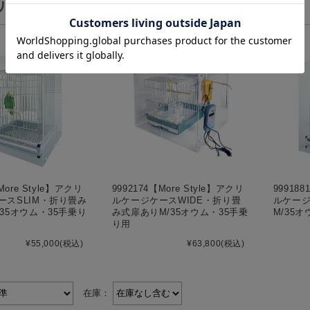
ルケージケースのランキング
More Style】アクリ
9992174【More Style】アクリ
999188
ースSLIM・折り畳み
ルケージケースWIDE・折り畳
ルケージ
35オウム・35手乗り
み式扉ありM/35オウム・35手乗
M/35
り用
¥55,000
(税込)
¥63,800
(税込)
在庫：