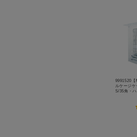
9991520【
ルケージケ
S/35角・