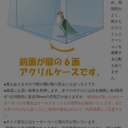
め、視
認性が
よく、
鳥さん
とのコ
ミュニ
ケーシ
ョンを
遮断す
る心配
もあり
ませ
ん。
●底もありますので餌の飛び散り防止にもばっちりです。
●保温にも高い効果を発揮します。全てのモデルには左右側面に各4箇所
ずつ計8箇所に直径28mmの空気穴がありますが、
保温性が高いためヒー
ターをつける場合はサーモスタットとの併用をお勧めいたします。また
お外でのひなたぽっこにご使用の場合は日よけ・内部温度にご注意下さ
い。
●サイド部分にはヒーターコード用の穴が空いています。