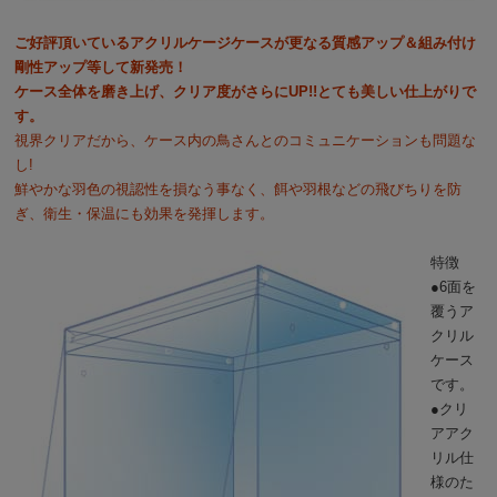
ご好評頂いているアクリルケージケースが更なる質感アップ＆組み付け
剛性アップ等して新発売！
ケース全体を磨き上げ、クリア度がさらにUP!!とても美しい仕上がりで
す。
視界クリアだから、ケース内の鳥さんとのコミュニケーションも問題な
し!
鮮やかな羽色の視認性を損なう事なく、餌や羽根などの飛びちりを防
ぎ、衛生・保温にも効果を発揮します。
特徴
●6面を
覆うア
クリル
ケース
です。
●クリ
アアク
リル仕
様のた