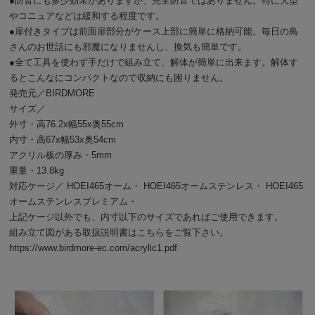
●防音にも多少効果がありますが、完全防音ではありません。特に大型
やコニュアなどは緩和する程度です。
●扉付きタイプは前面扉部分がケース上部に簡単に格納可能。毎日の鳥
さんのお世話にも邪魔になりませんし、換気も簡単です。
●全て工具を使わず手だけで組み立て、解体が簡単に出来ます。解体す
るとこんなにコンパクトなので収納にも困りません。
発売元／BIRDMORE
サイズ／
外寸・高76.2x幅55x奥55cm
内寸・高67x幅53x奥54cm
アクリル板の厚み・5mm
重量・13.8kg
対応ケージ／
HOEI465オーム
・
HOEI465オームステンレス
・
HOEI465
オームステンレスプレミアム
・
上記ケージ以外でも、内寸以下のサイズであればご使用できます。
組み立て図がある取扱説明書はこちらをご覧下さい。
https://www.birdmore-ec.com/acrylic1.pdf