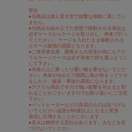
警告
●当商品は据え置き型で頻繁な移動に適してい
ません。
●当商品を組み立てた状態で移動させる場合は
必ずケースからケージを取り出し、単体で行っ
てください。 ケージを入れたまま移動される
とケース破損の原因となります。
●ご使用者自身、愛鳥さんの安全の為にもアク
リルケージケースは必ず単体で持ち運ぶように
して下さい。
●本体の上に乗ったり重い物を乗せないでくだ
さい。本体がゆがんで隙間に鳥が挟まってケガ
をしたり、破損・事故の原因になります。
●アクリル商品ですので強い衝撃を与えると割
れることがございますのでお取り扱いにご注意
下さい。
●ペットヒーターなどの高温のものは近づけな
いでください温度が80度以上になると変形・
発泡し白濁することがございます。
●直火は燃焼する恐れがあります。火などを近
づけないでください。