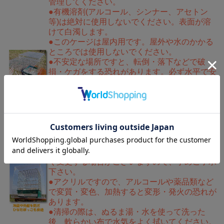
管理してください。
●有機溶剤(アルコール、シンナー、アセトン
等)は絶対に使用しないでください。表面が溶
けて白濁します。
●このケージは屋内用です。屋外や水のかかる
ところでは使用しないでください。
●不安定な場所ですと、転倒・落下などで破
損・ケガをする恐れがあります。必ず水平で安
定した場所に設置してください。
●直射日光・ストーブなど直接高温になりえる
熱が当たるところには設置しないでください。
劣化の原因となります。
●組み立ての際は指などを挟まないように十分
にご注意下さい。また、床などを傷つけないよ
うにご注意下さい。
●製品の仕様は品質向上・改善のために予告な
く変更する場合がございますので、予めご了承
下さい。
●アクリルですので、アルコールや薬品類など
で変質・変色、加熱すると変形・発火の恐れが
あります。
●清掃の際は、ぬるま湯・水を使って洗った
後、軟らかい布で水気をよく拭いてください。