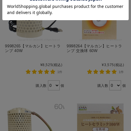
9998265【マルカン】ヒートラ
9998264【マルカン】ヒートラ
ンプ 40W
ンプ 交換球 60W
¥8,525
(税込)
¥3,575
(税込)
1件
1件
購入数
個
購入数
個