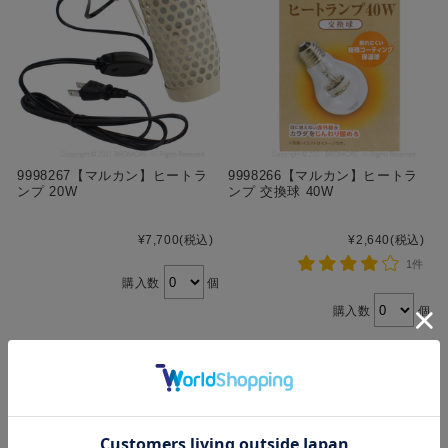
9998267【マルカン】ヒートラ
9998266【マルカン】ヒートラ
ンプ 20W
ンプ 交換球 40W
¥7,700
(税込)
¥2,640
(税込)
1件
購入数
個
購入数
個