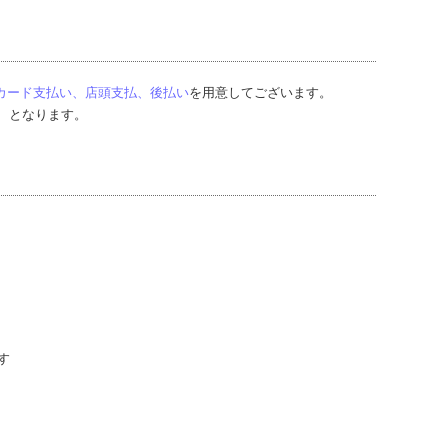
トカード支払い、店頭支払、後払い
を用意してございます。
ners となります。
す