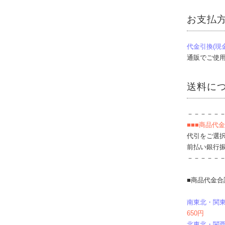
お支払
代金引換(現
通販でご使用可能カ
送料に
－－－－－
■■■商品代金
代引をご選
前払い銀行
－－－－－
■商品代金合
南東北・関
650円
北東北・関