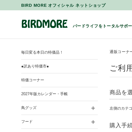
BIRD MORE オフィシャル ネットショップ
バードライフをトータルサポ
通販コーナ
毎日変る本日の特価品！
ご利
●訳あり特価市●
特価コーナー
商品を
2027年版カレンダー・手帳
鳥グッズ
左側のカテ
フード
購入手