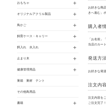
おもちゃ
お好きな商
きへ進む」
オリジナルアクリル製品
鳥かご
購入者
飼育ケース・キャリー
「お名前」
当店のカート
餌入れ 水入れ
発送方
止まり木
健康管理用品
お好きな発
巣箱 巣材 テント
注文内
その他鳥用品
注文内容を
ご注文完了
書籍