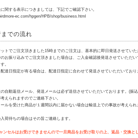
法に関する表示につきましては、下記でご確認下さい。
.birdmore-ec.com/hpgen/HPB/shop/business.html
着までの流れ
ジットでご注文頂きました15時までのご注文は、基本的に即日発送させてい
でのお振り込みでご注文頂きました場合は、ご入金確認後発送させていただい
ます。
も配達日指定が有る場合は、配達日指定に合わせて発送させていただいており
の自動返信メール、発送メールは必ず送信させていただいております。(振込
が考えられますのでご連絡下さい。
メールを受けた商品が１週間以内に届かない場合は輸送上での事故が考えられ
の入荷待ちの場合はその旨ご連絡します。
キャンセルはお受けできませんので一旦商品をお受け取りの上、返品・交換と