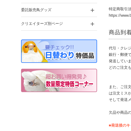
特定商取引
委託販売鳥グッズ
https://www
クリエイターズ別ページ
商品到
代引・クレ
銀行・郵便
発送してい
どのご注文
また、ご注文
は注文ミス
そして発送
欠品や商品
■発送後の