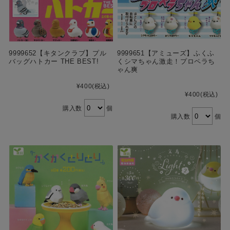
9999652【キタンクラブ】プル
9999651【アミューズ】ふくふ
バッグハトカー THE BEST!
くシマちゃん激走！プロペラち
ゃん爽
¥400
(税込)
¥400
(税込)
購入数
個
購入数
個