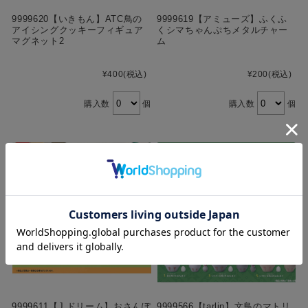
9999620【いきもん】ATC鳥の
9999619【アミューズ】ふくふ
アイシングクッキーフィギュア
くシマちゃんぷちメタルチャー
マグネット2
ム
¥400
(税込)
¥200
(税込)
購入数
個
購入数
個
9999611【J.ドリーム】おさんぽ
9999566【tarlin】文鳥のマトリ