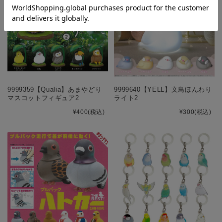
9999359【Qualia】あまやどり
9999640【YELL】文鳥ほんわり
マスコットフィギュア2
ライト2
¥400
(税込)
¥300
(税込)