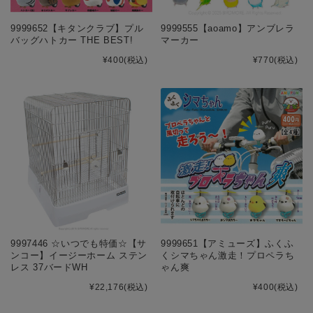
9999652【キタンクラブ】プル
9999555【aoamo】アンブレラ
バッグハトカー THE BEST!
マーカー
¥400
(税込)
¥770
(税込)
9997446 ☆いつでも特価☆【サ
9999651【アミューズ】ふくふ
ンコー】イージーホーム ステン
くシマちゃん激走！プロペラち
レス 37バードWH
ゃん爽
¥22,176
(税込)
¥400
(税込)