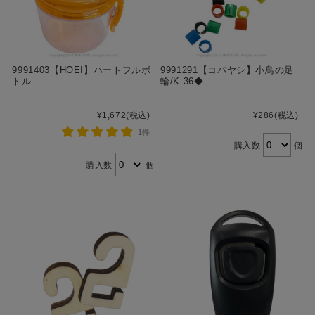
9991403【HOEI】ハートフルボ
9991291【コバヤシ】小鳥の足
トル
輪/K-36◆
¥1,672
(税込)
¥286
(税込)
1件
購入数
個
購入数
個