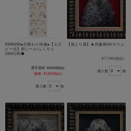
9999999●日替わり特価●【エヌ
【珠とり屋】★肖像画04/ヨウム
ビー社】和シール/ふくろう
2864106◆
¥7,700
(税込)
通常価格:
¥242
(税込)
購入数
個
価格:
¥180
(税込)
購入数
枚