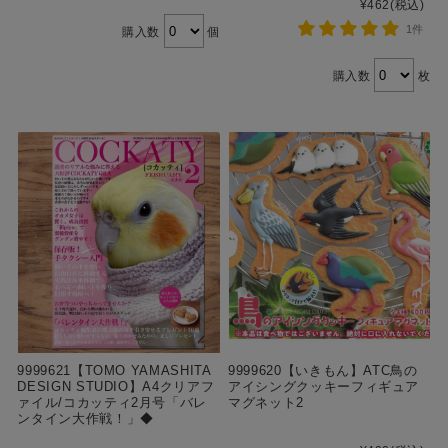
¥462
(税込)
1件
購入数
個
購入数
枚
9999621【TOMO YAMASHITA
9999620【いきもん】ATC鳥の
DESIGN STUDIO】A4クリアフ
アイシングクッキーフィギュア
ァイル/コカッティ2月号「バレ
マグネット2
ンタイン大作戦！」◆