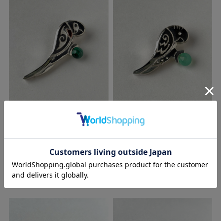
【HEE-HAW】★シルバーペンダ
【HEE-HAW】★シルバーペンダ
ントTOP/コミドリコンゴウ・マ
ントTOP/サザナミインコ・クリ
ラカイト
ソプレーズ
¥24,200
(税込)
¥24,200
(税込)
購入数
個
購入数
個