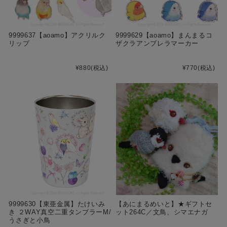
9999637【aoamo】アクリルク
9999629【aoamo】まんまるコ
リップ
ザクラアンブレラマーカー
¥880
(税込)
¥770
(税込)
9999630【東亜金属】たけいみ
【あにまるめいと】★ギフトセ
き ２WAY真空二重タンブラーM/
ット264C／文鳥、シマエナガ
うさぎと小鳥