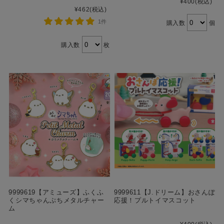
¥400
(税込)
¥462
(税込)
1件
購入数
個
購入数
枚
9999619【アミューズ】ふくふ
9999611【J.ドリーム】おさんぽ
くシマちゃんぷちメタルチャー
応援！プルトイマスコット
ム