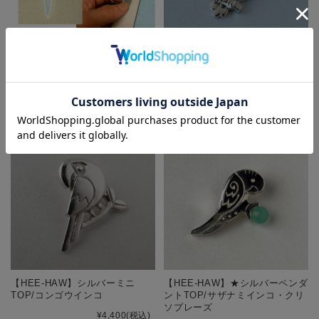
【まぢかるどりぃまぁ】スマフ
【HEE-HAW】シルバーペンダン
ォリング/文鳥・白◆
トTOP/オカメインコ
¥1,500
(税込)
¥14,520
(税込)
【HEE-HAW】シルバーミニ
【HEE-HAW】★シルバーペンダ
TOP/コンゴウインコ
ントTOP/サザナミインコ・クリ
ソプレーズ
¥4,400
(税込)