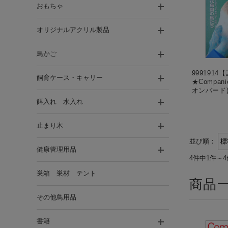
おもちゃ
オリジナルアクリル製品
鳥かご
999191
飼育ケース・キャリー
★Compan
オンバード)
餌入れ 水入れ
止まり木
並び順：
健康管理用品
4件中1件～
巣箱 巣材 テント
商品
その他鳥用品
書籍