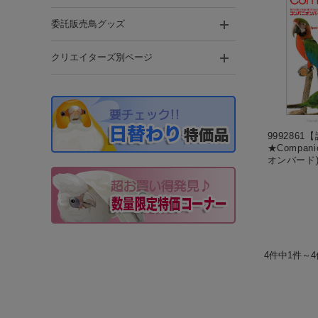
委託販売鳥グッズ
クリエイターズ別ページ
999286
★Compan
オンバード)
4件中1件～