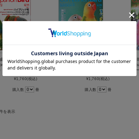
1【誠文堂新光社】
9991914【誠文堂新光社】
9991
ion Bird (コンパニ
★Companion Bird (コンパニ
★Comp
 NO.11◆
オンバード) NO.5◆
オンバー
¥1,760
(税込)
¥1,760
(税込)
購入数
冊
購入数
冊
4件を表示