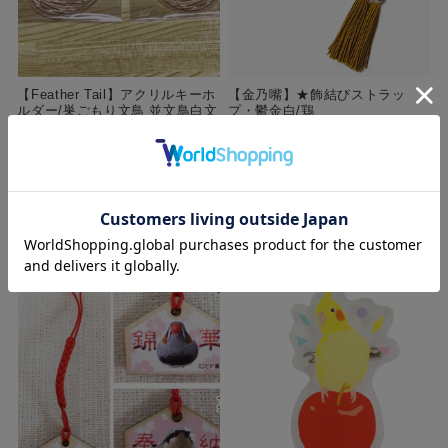
【Feather Tail】アクリルキーホ
【金乃嘴】★飾結びストラッ
ルダー/巣ごもり文鳥 並文鳥白文
プ・鬱金白/鶏
鳥
¥1,680
(税込)
¥990
(税込)
購入数
個
購入数
個