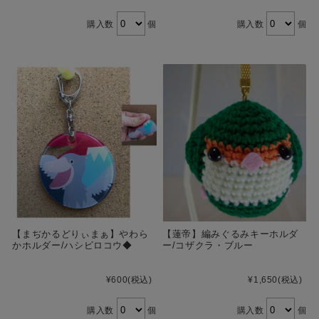
購入数
個
購入数
個
【まぢかるどりぃまぁ】やわら
【蓮帝】編みぐるみキーホルダ
かホルダー/ハシビロコウ◆
ー/コザクラ・ブルー
¥600
(税込)
¥1,650
(税込)
購入数
個
購入数
個