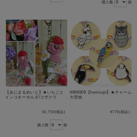
購入数
個
【あにまるめいと】★いちごと
9998909【hanisupi】★チャーム
インコキーホルダ/コザクラ
大型他
¥2,750
(税込)
¥770
(税込)
購入数
個