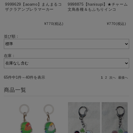
9999629【aoamo】まんまるコ
9998875【hanisupi】★チャーム
ザクラアンブレラマーカー
文鳥各種＆もふちりインコ
¥770
(税込)
¥770
(税込)
並び順：
在庫：
65件中1件～40件を表示
1
2
次へ
最後へ
商品一覧