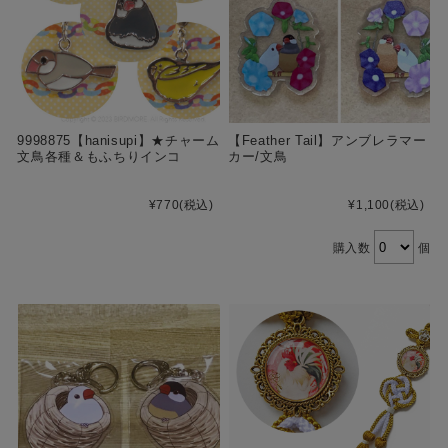
9998875【hanisupi】★チャーム
【Feather Tail】アンブレラマー
文鳥各種＆もふちりインコ
カー/文鳥
¥770
(税込)
¥1,100
(税込)
購入数
個