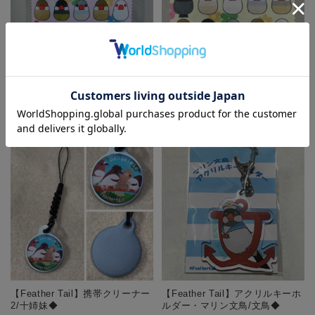
【Feather Tail】めがねふき4桃/
文鳥◆
¥990
(税込)
【Feather Tail】めがねふき8/文
鳥◆
¥990
(税込)
【Feather Tail】携帯クリーナー
【Feather Tail】アクリルキーホ
2/十姉妹◆
ルダー・マリン文鳥/文鳥◆