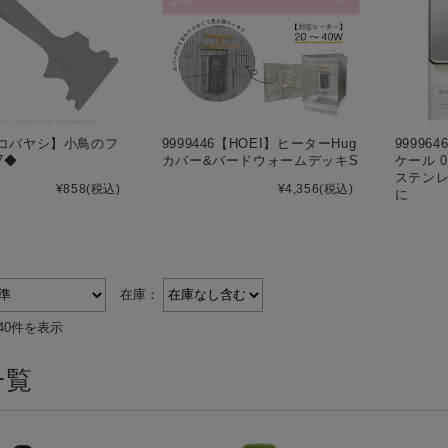
8【コバヤシ】小鳥のフ
9999446【HOEI】ヒーターHug
99996
7◆
カバー&バードウォームデッキS
ケール 
ステン
¥858
(税込)
¥4,356
(税込)
に
在庫：
40件を表示
一覧