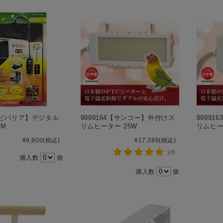
7【ビバリア】デジタル
9999164【サンコー】外付けス
9999
 M
リムヒーター 25W
リムヒー
¥9,900
(税込)
¥17,380
(税込)
2件
購入数
個
購入数
個