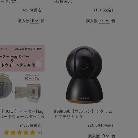
バードバス
計/横表示
¥605
(税込)
¥110
(税込)
購入数
個
購入数
個
46【HOEI】ヒーターHug
9999398【マルカン】ナクラム
バードウォームデッキS
ミマモリカメラ
¥4,356
(税込)
¥10,604
(税込)
1件
購入数
個