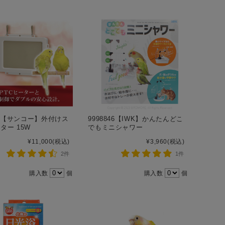
163【サンコー】外付けス
9998846【IWK】かんたんどこ
ター 15W
でもミニシャワー
¥11,000
(税込)
¥3,960
(税込)
2件
1件
購入数
個
購入数
個