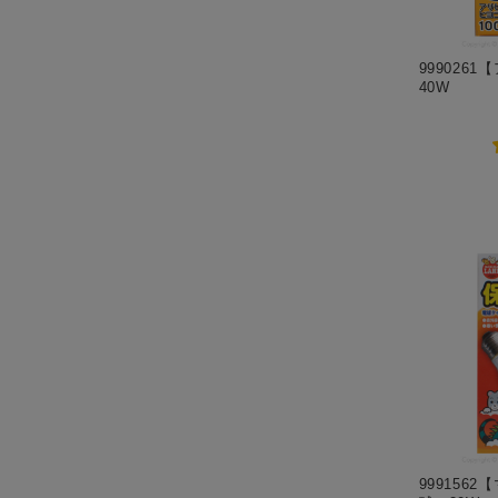
999026
40W
999156