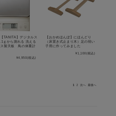
46【TANITA】デジタルス
【おかめほんぽ】にほんどり
0.1ｇから測れる 洗える
（床置き式止まり木）足の弱い
レス製天板 鳥の体重計
子用に作ってみました
¥1,100
(税込)
¥4,950
(税込)
1
2
次へ
最後へ