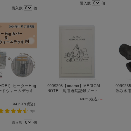
購入数
個
購入数
個
【HOEI】ヒーターHug
9999293【aoamo】MEDICAL
9999
ードウォームデッキ
NOTE 鳥用通院記録ノート
飲み水
¥825
(税込)
～
¥4,697
(税込)
3件
購入数
個