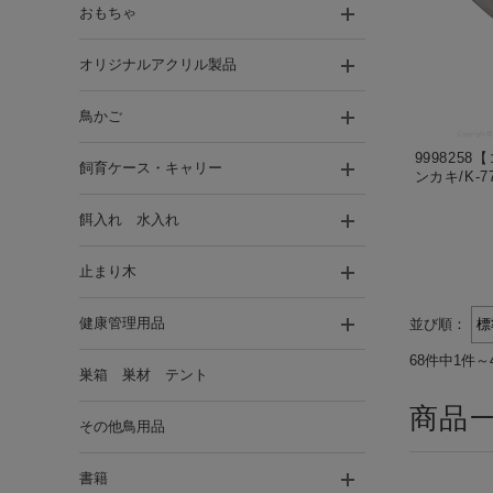
おもちゃ
オリジナルアクリル製品
鳥かご
999825
飼育ケース・キャリー
ンカキ/K-7
餌入れ 水入れ
止まり木
健康管理用品
並び順：
68件中1件～
巣箱 巣材 テント
商品
その他鳥用品
書籍