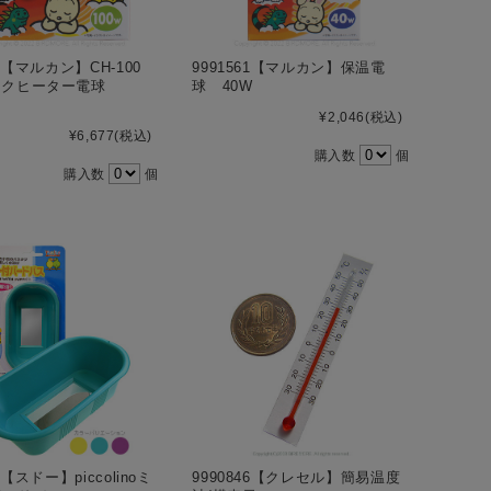
82【マルカン】CH-100
9991561【マルカン】保温電
ックヒーター電球
球 40W
¥2,046
(税込)
¥6,677
(税込)
購入数
個
購入数
個
5【スドー】piccolinoミ
9990846【クレセル】簡易温度