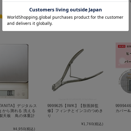
カイロケース ぽかぽか
ラー付
¥1,661
(税込)
¥561
(税込)
1件
購入数
個
購入数
個
【TANITA】デジタルス
9999625【IWK】【獣医師監
99994
1ｇから測れる 洗える
修】フィンチとインコのつめき
カバー&
製天板 鳥の体重計
り
¥1,760
(税込)
¥4,950
(税込)