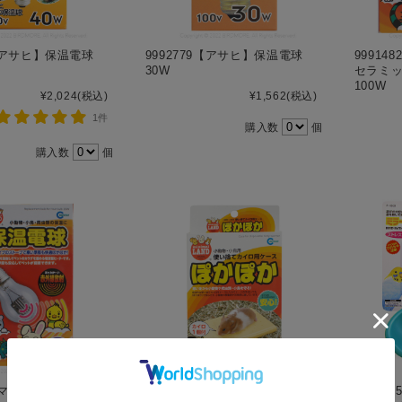
1【アサヒ】保温電球
9992779【アサヒ】保温電球
99914
30W
セラミ
100W
¥2,024
(税込)
¥1,562
(税込)
1件
購入数
個
購入数
個
2【マルカン】保温電
9991327【マルカン】使い捨て
999211