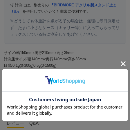
🛒 計測には、別売りの
『BIRDMORE アクリル製スタンド止ま
リル』
を併用していただくと非常に便利です。
※どうしても体重計を嫌がる子の場合は、無理に毎日測定せ
ず、たまに小さなケース（キャリー等）に入ってもらってリ
ラックスしている時に測定してあげてください。
サイズ/幅150mmx奥行210mmx高さ35mm
計測皿サイズ/幅140mmx奥行140mmx高さ35mm
目盛/0.1g(0-300g)0.5g(0-1500g)
レビュー
レビューを書く
質問する
レビュー
Q&A