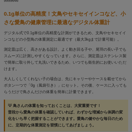
9999646
0.1g単位の高精度！文鳥やセキセイインコなど、小
さな愛鳥の健康管理に最適なデジタル体重計
デジタル式で0.1g単位の高精度な計測ができるため、文鳥やセキセイイ
ンコなどの小型鳥の体重測定に最適です（最大3kgまで計量可能）。
測定皿は広く、高さがある設計。よく動き回る子や、尾羽の長い子でも
スムーズに計測しやすくなっています。さらに、測定皿はステンレス製
で簡単に取り外して丸洗いできるため、いつでも衛生的にお使いいただ
けます。
大人しくしてくれない子の場合は、先にキャリーやケースを載せてから
ボタン一つで「0g（風袋引き）」にセット。その後、ケースに入っても
らうだけで鳥さんだけの体重を簡単に計量できます。
💡 鳥さんの体重を知っておくことは、大変重要です！
普段から愛鳥の体重を確認していれば、わずかな増減から体調の変
化をいち早く把握することができます。愛鳥の健やかな毎日のため
に、定期的な体重測定を習慣にしてあげましょう。