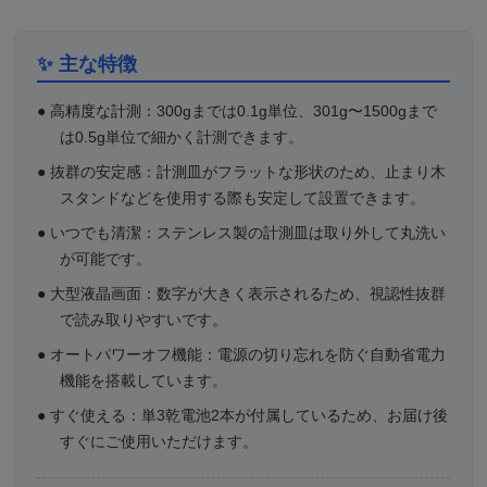
✨ 主な特徴
●
高精度な計測：
300gまでは0.1g単位、301g〜1500gまで
は0.5g単位で細かく計測できます。
●
抜群の安定感：
計測皿がフラットな形状のため、止まり木
スタンドなどを使用する際も安定して設置できます。
●
いつでも清潔：
ステンレス製の計測皿は取り外して丸洗い
が可能です。
●
大型液晶画面：
数字が大きく表示されるため、視認性抜群
で読み取りやすいです。
●
オートパワーオフ機能：
電源の切り忘れを防ぐ自動省電力
機能を搭載しています。
●
すぐ使える：
単3乾電池2本が付属しているため、お届け後
すぐにご使用いただけます。