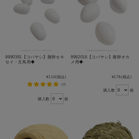
9990381【コバヤシ】擬卵セキ
9992016【コバヤシ】擬卵オカ
セイ・文鳥用◆
メ用◆
¥110
(税込)
¥176
(税込)
1件
購入数
個
購入数
個