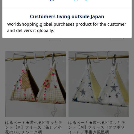
ント【M】フリース（水色）／
ント【M】フリース（オフホワ
ネモフィラ柄
イト）／ボタニカル柄
¥1,760
(税込)
¥1,760
(税込)
購入数
個
購入数
個
はるべー / ★遊べるピタッとテ
はるべー / ★遊べるピタッとテ
ント【M】フリース（茶）／小
ント【M】フリース（オフホワ
花のパッチワーク柄
イト）／手書き風星柄