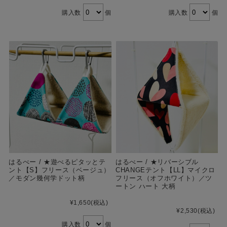
購入数
個
購入数
個
はるべー / ★遊べるピタッとテ
はるべー / ★リバーシブル
ント【S】フリース（ベージュ）
CHANGEテント【LL】マイクロ
／モダン幾何学ドット柄
フリース（オフホワイト）／ツ
ートン ハート 大柄
¥1,650
(税込)
¥2,530
(税込)
購入数
個