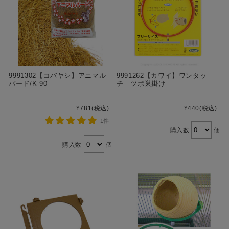
9991302【コバヤシ】アニマル
9991262【カワイ】ワンタッ
バード/K-90
チ ツボ巣掛け
¥781
(税込)
¥440
(税込)
1件
購入数
個
購入数
個