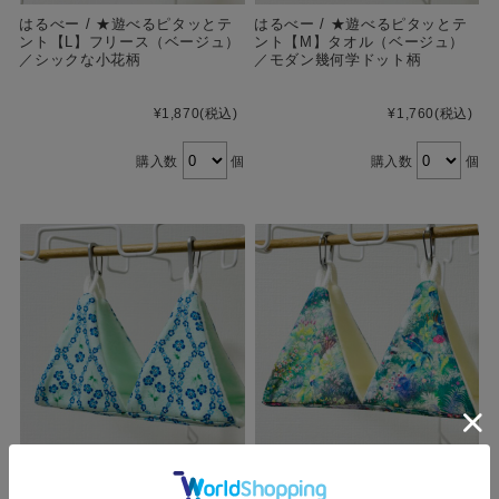
はるべー / ★遊べるピタッとテ
はるべー / ★遊べるピタッとテ
ント【L】フリース（ベージュ）
ント【M】タオル（ベージュ）
／シックな小花柄
／モダン幾何学ドット柄
¥1,870
(税込)
¥1,760
(税込)
購入数
個
購入数
個
はるべー / ★遊べるピタッとテ
はるべー / ★遊べるピタッとテ