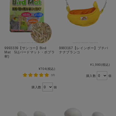
9993339【サンコー】Bird
9993167【レインボー】プチバ
Mat 5L(バードマット・ポプラ
ナナブランコ
材)
¥1,980
(税込)
¥704
(税込)
3件
購入数
個
購入数
個