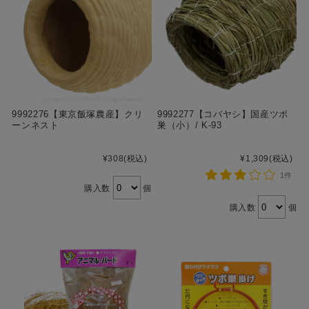
9992276【東京飯塚農産】クリ
9992277【コバヤシ】国産ツボ
ーンネスト
巣（小）/ K-93
¥308
(税込)
¥1,309
(税込)
1件
購入数
個
購入数
個