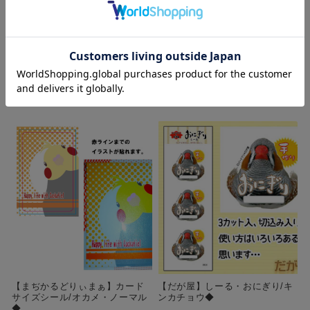
ォポケット/オカメ・ノーマル◆
サイズシール/オカメ・ルチノー
◆
¥800
(税込)
¥150
(税込)
購入数
個
購入数
個
【まぢかるどりぃまぁ】カード
【だが屋】しーる・おにぎり/キ
サイズシール/オカメ・ノーマル
ンカチョウ◆
◆