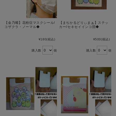
【金乃嘴】花粉症マスクシール/
【まぢかるどりぃまぁ】ステッ
コザクラ・ノーマル◆
カー/セキセイインコ団◆
¥180
(税込)
¥500
(税込)
購入数
個
購入数
個