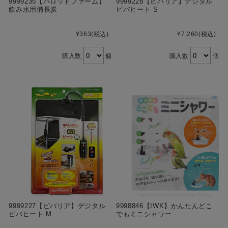
9999235【パロットファーム】
9999228【ビバリア】デジタル
飲み水用備長炭
ビバヒート S
¥363
(税込)
¥7,260
(税込)
購入数
個
購入数
個
9999227【ビバリア】デジタル
9998846【IWK】かんたんどこ
ビバヒート M
でもミニシャワー