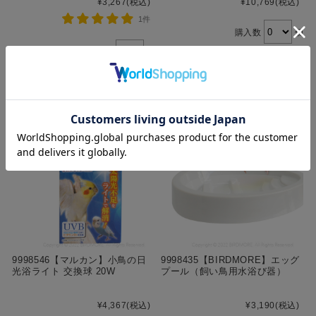
¥3,267
(税込)
¥10,769
(税込)
1件
購入数
個
購入数
個
9998546【マルカン】小鳥の日
9998435【BIRDMORE】エッグ
光浴ライト 交換球 20W
プール（飼い鳥用水浴び器）
¥4,367
(税込)
¥3,190
(税込)