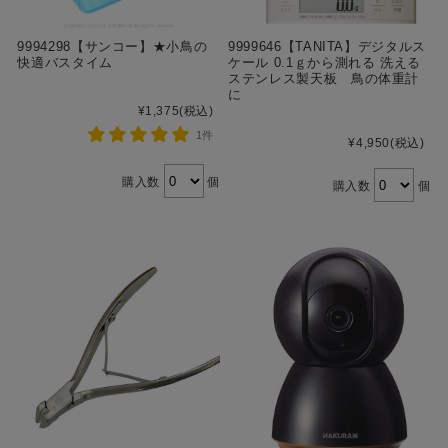
9994298【サンコー】★小鳥の
9999646【TANITA】デジタルス
快適バスタイム
ケール 0.1ｇから測れる 洗える
ステンレス製天板 鳥の体重計
に
¥1,375
(税込)
1件
¥4,950
(税込)
購入数
個
購入数
個