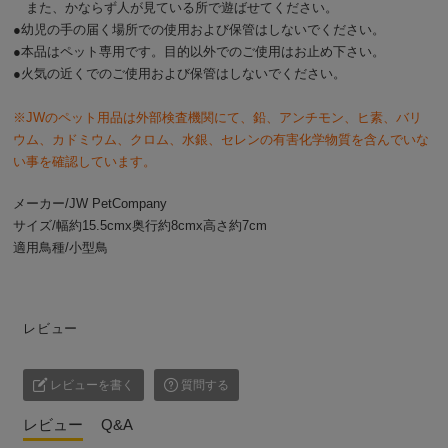
また、かならず人が見ている所で遊ばせてください。
●幼児の手の届く場所での使用および保管はしないでください。
●本品はペット専用です。目的以外でのご使用はお止め下さい。
●火気の近くでのご使用および保管はしないでください。
※JWのペット用品は外部検査機関にて、鉛、アンチモン、ヒ素、バリ
ウム、カドミウム、クロム、水銀、セレンの有害化学物質を含んでいな
い事を確認しています。
メーカー/JW PetCompany
サイズ/幅約15.5cmx奥行約8cmx高さ約7cm
適用鳥種/小型鳥
レビュー
レビューを書く
質問する
レビュー
Q&A