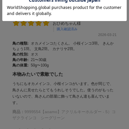
おひめちゃん様
購入確認済み
2026-03-21
鳥の種類:
オカメインコたくさん。 小桜インコ3羽。 きんか
ちょう1羽。 文鳥2羽。 カナリヤ2羽。
鳥の性別:
オス
鳥の年齢:
21〜30歳
鳥の体重:
50g〜100g
本物みたいで素敵でした
うちにもオカメインコ、小桜インコがいます。色が同じで、
鳥さんに見せたらとてもうれしそうでした。使うのがもった
いないので、鳥さんの部屋に飾って鳥さん達も喜んでいま
す。
商品：
9999554【aoamo】アクリルキーホルダー - 5）コ
ザクラインコ シーグリーン