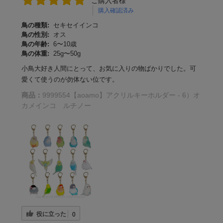
ご購入者様
購入確認済み
鳥の種類:
セキセイインコ
鳥の性別:
オス
鳥の年齢:
6〜10歳
鳥の体重:
25g〜50g
小鳥大好き人間にとって、お気に入りの物ばかりでした。可
愛くて使うのが勿体ない位です。
商品：
9999554【aoamo】アクリルキーホルダー - 6）オ
カメインコ ルチノー
役に立った
0