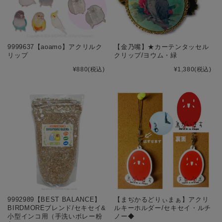
9999637【aoamo】アクリルク
【金乃嘴】★カーテンタッセル
リップ
クリップ/ヨウム・緑
¥880
(税込)
¥1,380
(税込)
9992989【BEST BALANCE】
【まぢかるどりぃまぁ】アクリ
BIRDMOREブレンド/セキセイ&
ルキーホルダー/セキセイ・ルチ
小型インコ用（手洗いボレー粉
ノー◆