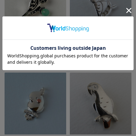
【HEE-HAW】★シルバーペンダ
【HEE-HAW】シルバーミニ
ントTOP/サザナミインコ・クリ
TOP/セキセイインコ
ソプレーズ
¥4,400
(税込)
¥24,200
(税込)