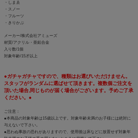
・しまゑ
・スノー
・フルーツ
・きりかぶ
メーカー/株式会社アミューズ
材質/アクリル・亜鉛合金
入り数/1個
対象年齢/15才以上
●ガチャガチャですので、種類はお選びいただけません。
スタッフがランダムに選ばせて頂きます。複数個ご注文を
頂いた場合,同じものが届く場合がございます。予めご了承
ください。●
ご注意：
●本商品の対象年齢は15歳以上です。対象年齢未満のお子様には絶対に
与えないで下さい。
●思わぬ事故の恐れがありますので、使用後は床などに放置せず対象年