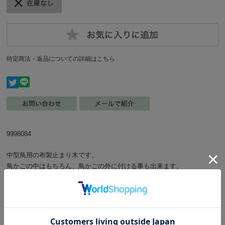
特定商法・返品についての詳細はこちら
9998084
中型鳥用の布製止まり木です。
鳥かごの中はもちろん、鳥かごの外に付ける事も出来ます。
コットン素材なので適度にやわらかくネジ式なので取り付け、取り外し
が簡単です。
メーカー/ferplast
サイズ/直径約1.8×全長約69cm パーチ部分長さ約66cm（ロープ・プラ