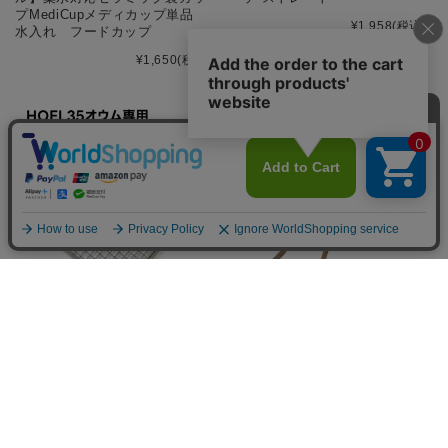
プMediCupメディカップ単品
¥1,958
(税込)
水入れ フードカップ
¥1,650
(税込)
9999636【BIRDMORE】マスタ
9999126【サンコー】ニームの
ー・バード・メッシュ35オウム
とまり木 ブランチ
専用 日本製 ステンレス脚付き
¥1,144
(税込)
フン切り網
¥33,000
(税込)