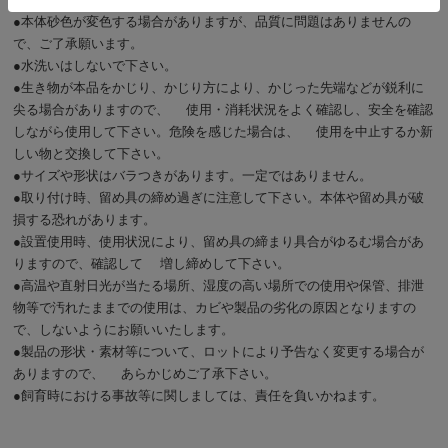
●本体砂色が変色する場合がありますが、品質に問題はありませんの
で、ご了承願います。
●水洗いはしないで下さい。
●生き物が本品をかじり、かじり方により、かじった先端などが鋭利に
尖る場合がありますので、 使用・消耗状況をよく確認し、安全を確認
しながら使用して下さい。危険を感じた場合は、 使用を中止するか新
しい物と交換して下さい。
●サイズや形状はバラつきがあります。一定ではありません。
●取り付け時、留め具の締め過ぎに注意して下さい。本体や留め具が破
損する恐れがあります。
●設置使用時、使用状況により、留め具の締まり具合がゆるむ場合があ
りますので、確認して 増し締めして下さい。
●高温や直射日光が当たる場所、湿度の高い場所での使用や保管、排泄
物等で汚れたままでの使用は、カビや製品の劣化の原因となりますの
で、しないようにお願いいたします。
●製品の形状・素材等について、ロットにより予告なく変更する場合が
ありますので、 あらかじめご了承下さい。
●飼育時における事故等に関しましては、責任を負いかねます。