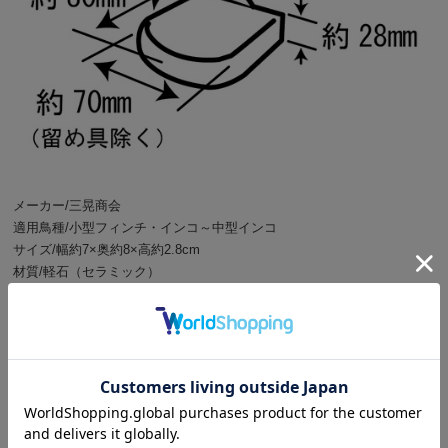
メーカー/三晃商会
適用鳥種/小型フィンチ・インコ～中型インコ
サイズ/幅約7×奥約8×高約2.8cm
材質/軽石（セラミック）
ご注意
●本品はデグー、フクロモモンガ、シマリス等の小動物と、小型イン
コ、中型イン コや 小型フインチ等の小鳥用のステップです。他の目
的には使用しないで下さい。
●火気には近づけないで下さい。
●お子様の手の届く場所や足元等に置かないようにして下さい。
●パッケージ写真はイメージです。