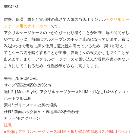
9994251
防塵、保温、防音と実用性の高さで人気の当店オリジナル
アクリルケー
ジケース用のナイトカバー
です。
アクリルケージケースの上からぴったり覆うことが出来、扉の開閉がし
やすいように、前面はフルオープンのホック止めになっています。布は
2枚あわせで裏地に黒を使用し遮光性を高めているため、周りが明るく
てもケース内を暗くすることが出来、愛鳥さんの夜更かしを防ぐことが
出来ます。また、アクリルケージケースが囲い込んだ暖気を逃がさない
ようにしてくれるため、保温効果がさらに高まります。
発売元/BIRDMORE
サイズ/高62x幅56x奥56cm
適用/【More Style】アクリルケージケースSLIM・扉なしL/465インコ・
ハートフルLL用
素材/ ポリエステルと綿の混紡
仕様/ 前面ホック留め・裏地黒の2枚合わせ
カラー/モスグリーン
注意
●画像はアクリルケージケースSLIM・折り畳み式扉ありXL/465オウム用