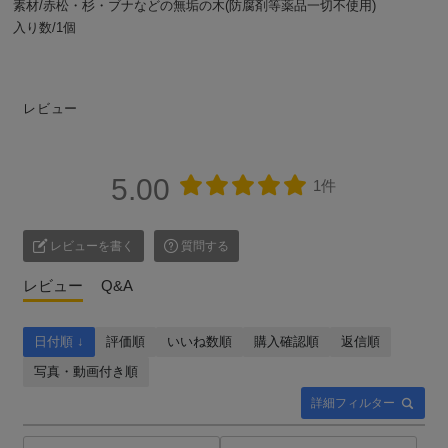
素材/赤松・杉・ブナなどの無垢の木(防腐剤等薬品一切不使用)
入り数/1個
レビュー
5.00
1件
レビューを書く
質問する
レビュー
Q&A
日付順 ↓
評価順
いいね数順
購入確認順
返信順
写真・動画付き順
詳細フィルター