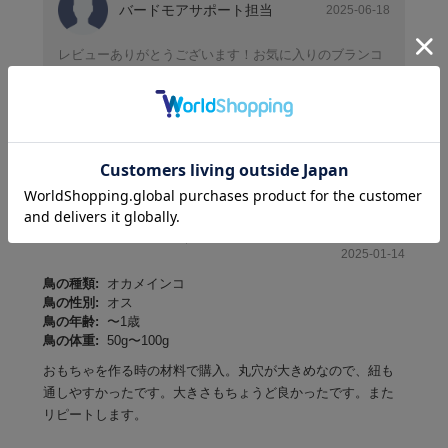
バードモアサポート担当
2025-06-18
レビューありがとうございます！お気に入りのブランコ
に取り付けて楽しんでいただけて嬉しいです！オキナイ
ンコさんにとってかじりやすいサイズなのですね☺️また
のご利用をお待ちしています♪
オカメちゃん様
購入確認済み
2025-01-14
鳥の種類:
オカメインコ
鳥の性別:
オス
鳥の年齢:
〜1歳
鳥の体重:
50g〜100g
おもちゃを作る時の材料で購入。丸穴が大きめなので、紐も
通しやすかったです。大きさもちょうど良かったです。また
リピートします。