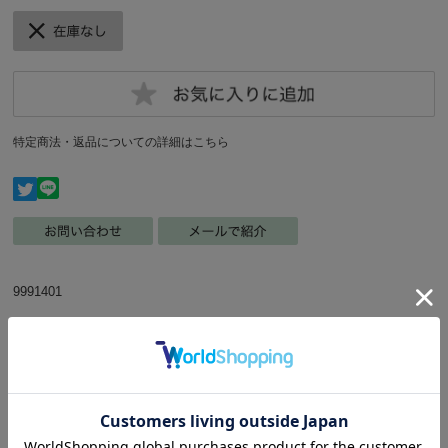
特定商法・返品についての詳細はこちら
9991401
穴開けした無垢木パーツです。6mm穴が開いていますので、チェーンや
紐で繋ぐなどして簡単に自作のおもちゃを作ることが出来ます。
メーカー/BIRDMORE
サイズ/直径28mm（6mm穴）
素材/赤松・杉・ブナなどの無垢の木(防腐剤等薬品一切不使用)