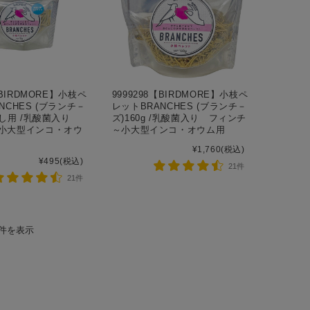
【BIRDMORE】小枝ペ
9999298【BIRDMORE】小枝ペ
NCHES (ブランチ－
レットBRANCHES (ブランチ－
試し用 /乳酸菌入り
ズ)160g /乳酸菌入り フィンチ
小大型インコ・オウ
～小大型インコ・オウム用
¥1,760
(税込)
¥495
(税込)
21件
21件
2件を表示