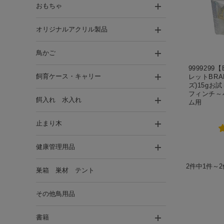
おもちゃ
オリジナルアクリル製品
鳥かご
9999299
飼育ケース・キャリー
レットBRA
ズ)15gお
フィンチ～
餌入れ 水入れ
ム用
止まり木
健康管理用品
2件中1件～
巣箱 巣材 テント
その他鳥用品
書籍