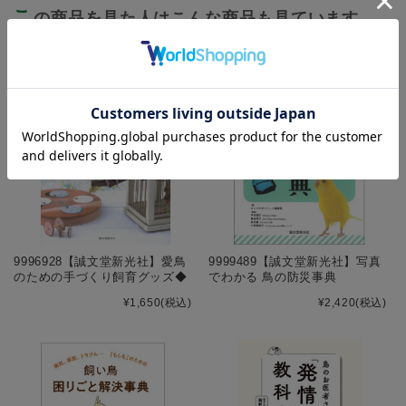
こ
の商品を見た人はこんな商品も見ています
9996928【誠文堂新光社】愛鳥
9999489【誠文堂新光社】写真
のための手づくり飼育グッズ◆
でわかる 鳥の防災事典
¥1,650
(税込)
¥2,420
(税込)