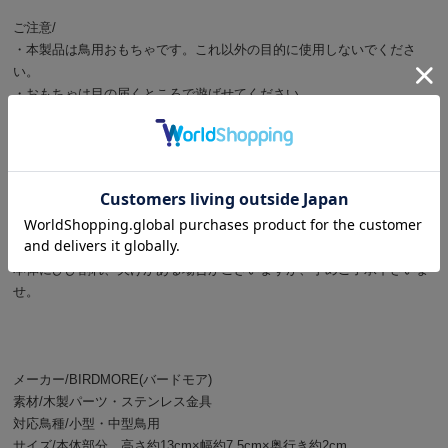
ご注意/
・本製品は鳥用おもちゃです。これ以外の目的に使用しないでくださ
い。
・おもちゃは目の届くところで遊ばせてください。
・ケージの広さおよび鳥の体格に合ったおもちゃをお使いください。
・木製ですので、火のそばや高温になる場所におかないでください。
・生まれて間もない小鳥や、小さな小鳥には不向きな場合があります。
・鳥やおもちゃの様子をよく観察して、おもちゃが消耗したら新しいも
のと交換してください。
・BMオリジナルおもちゃは清潔に保ってください。水洗いをした場合
はよく乾かしてからお使いください。
本体にひび割れ、欠けがある場合がございますが、予めご了承下さいま
せ。
メーカー/BIRDMORE(バードモア)
素材/木製パーツ・ステンレス金具
対応鳥種/小型・中型鳥用
サイズ/本体部分 高さ約13cm×幅約7.5cm×奥行き約2cm