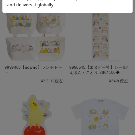
9999483【aoamo】ランチトー
9998545【エヌビー社】シール/
ト
えほん・ことり 2864106◆
¥2,310
(税込)
¥242
(税込)