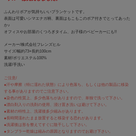
ふんわりボアが気持ちいいブランケットです。
表面は可愛いシマエナガ柄、裏面はもこもこのボア付きでとってあった
か♪
オフィスやお部屋のくつろぎタイム、お子様のベビーカーにも!!
メーカー/株式会社フレンズヒル
サイズ/幅約73×長約100cm
素材/ポリエステル100%
洗濯/手洗い
ご注意/
●汗や摩擦（特に濡れた状態）により色落ち、もしくは他の製品に移染
する事がありますのでご注意下さい。
●染色の性質上、多少色落ちがありますので、単独で洗って下さい。
●漂白剤入りの洗剤の使用、浸け置き洗いは避けて下さい。
●素材の特性上、洗濯後多少縮みがあります。
●長時間濡れたまま放置すると移染する恐れがあります。
●洗濯後は形を整えてすぐに陰干しして下さい。
●タンブラー乾燥は縮みの原因となりますのでお避け下さい。