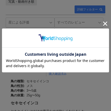
写真・動画付き順
詳細フィルター
2026-03-11
リコ様
購入確認済み
鳥の種類:
セキセイインコ
鳥の性別:
メス
鳥の年齢:
3〜5歳
鳥の体重:
25g〜50g
セキセイインコ