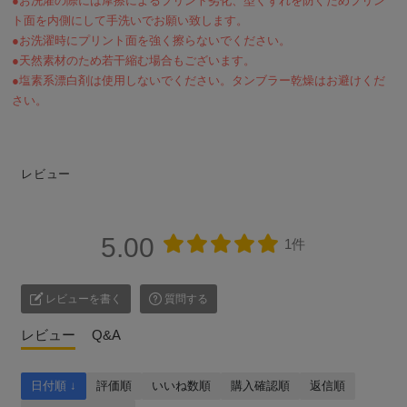
●お洗濯の際には摩擦によるプリント劣化、型くずれを防ぐためプリン
ト面を内側にして手洗いでお願い致します。
●お洗濯時にプリント面を強く擦らないでください。
●天然素材のため若干縮む場合もございます。
●塩素系漂白剤は使用しないでください。タンブラー乾燥はお避けくだ
さい。
レビュー
5.00
1件
レビューを書く
質問する
レビュー
Q&A
日付順 ↓
評価順
いいね数順
購入確認順
返信順