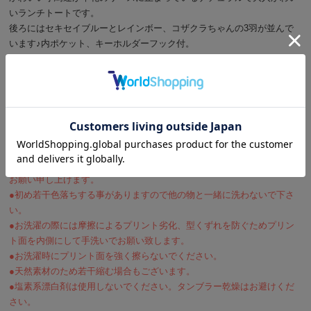
いランチトートです。
後ろにはセキセイブルーとレインボー、コザクラちゃんの3羽が並んで
います♪内ポケット、キーホルダーフック付。
メーカー/株式会社モンゴベス
サイズ/本体:横30.0×縦20.0×マチ10.0cm 持ち手:幅2.5×長さ29.0cm
素材/コットン100%
容量 /約4L
ご注意/
●綿素材のため縫製上生じる若干の誤差は何卒ご容赦くださいますよう
お願い申し上げます。
●初め若干色落ちする事がありますので他の物と一緒に洗わないで下さ
い。
●お洗濯の際には摩擦によるプリント劣化、型くずれを防ぐためプリン
ト面を内側にして手洗いでお願い致します。
●お洗濯時にプリント面を強く擦らないでください。
●天然素材のため若干縮む場合もございます。
●塩素系漂白剤は使用しないでください。タンブラー乾燥はお避けくだ
さい。