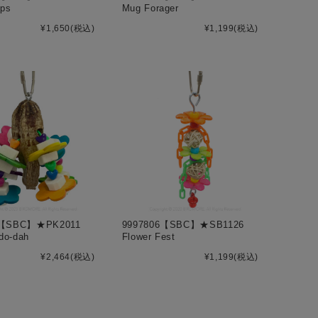
eps
Mug Forager
¥1,650
(税込)
¥1,199
(税込)
0【SBC】★PK2011
9997806【SBC】★SB1126
-do-dah
Flower Fest
¥2,464
(税込)
¥1,199
(税込)