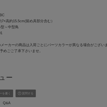
BC
約7×高約15.5cm(留め具部分含む）
小型～中型鳥
01
のメーカーの商品は入荷ごとにパーツカラーが異なる場合がござい
予めごご了承下さいませ。
ュー
ーを書く
質問する
Q&A