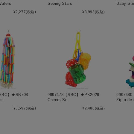
Wafers
Seeing Stars
Baby St
¥2,277
(税込)
¥3,993
(税込)
【SBC】★SB708
9997478【SBC】★PK2026
999748
es
Cheers Sr.
Zip-a-de
¥3,597
(税込)
¥2,486
(税込)