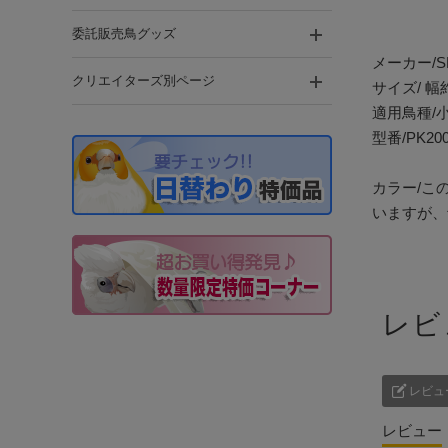
委託販売鳥グッズ
メーカー/S
クリエイターズ別ページ
サイズ/ 幅
適用鳥種/
型番/PK20
カラー/こ
いますが、
レビ
レビュ
レビュー