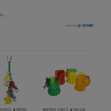
ん。
2【SBC】★SB903
9997808【SBC】★SB1129