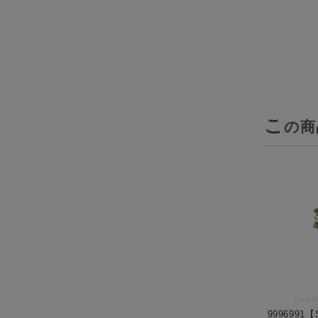
こ
の商
9996991