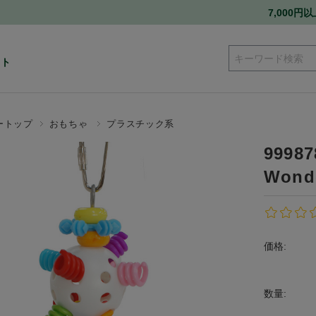
7,000
ート
ートップ
おもちゃ
プラスチック系
9998
Wond
価格:
数量: