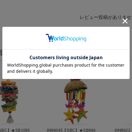
レビュー投稿がありませ
品を見た人はこんな商品も見ています
【SBC】★SB1095
9996045【SBC】★SB896
999862