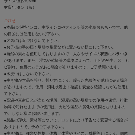
サイズ/直径約6cm
材質/ラタン（籐）
ご注意
●本品は小型インコ、中型インコやフィンチ等の小鳥おもちゃです。他
の目的には使用しないで下さい。
●火気には近づけないで下さい。
●お子様の手の届く場所や足元などに置かない様にして下さい。
●自然の素材を使用しておりますので、太さやサイズの状態にバラつき
があります。また、湿気や乾燥等の環境によって、カビの発生、又、ヒ
ビ割れ、色目のムラがある場合がありますので、ご了承願います。
●水洗いはしないで下さい。
●生き物が本品を齧り、齧り方により、齧った先端等が鋭利に尖る場合
がありますので、使用・消耗状況よく確認し安全を確認しながら使用し
て下さい。
●高温や直射日光が当たる場所、湿度の高い場所での使用や保管、排泄
物等で汚れたままでの使用は、カビや製品の劣化の原因となりますの
で、しない様にお願い致します。
●製品の形状、素材等について、ロットにより予告なく変更する場合が
ありますので、予めご了承下さい。
●生き物は、種類や性格、体格（体重やサイズ、成長等）により、個体