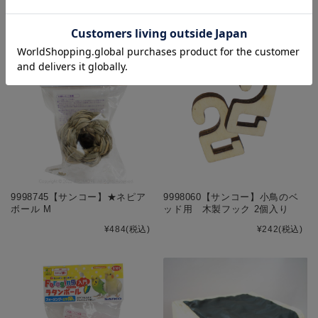
こ
の商品を見た人はこんな商品も見ています
9998745【サンコー】★ネピア
9998060【サンコー】小鳥のベ
ボール M
ッド用 木製フック 2個入り
¥484
(税込)
¥242
(税込)