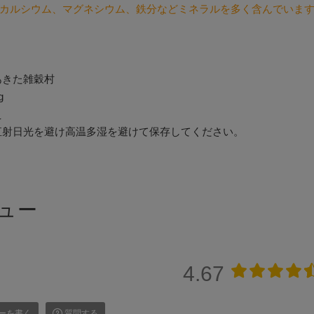
カルシウム、マグネシウム、鉄分などミネラルを多く含んでいま
あきた雑穀村
g
え
直射日光を避け高温多湿を避けて保存してください。
ュー
4.67
ーを書く
質問する