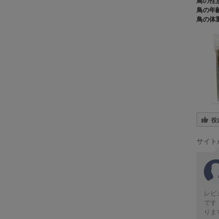
鳥の性別
鳥の年齢
鳥の体重
役
サイト
レビ
です
りま