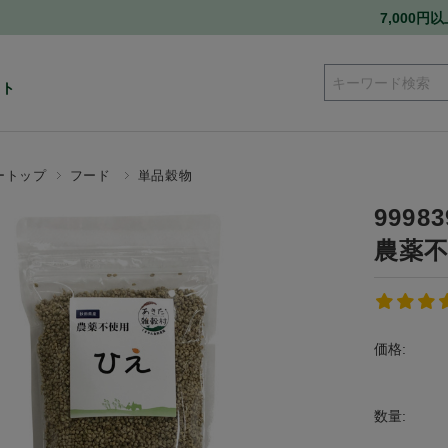
7,000
ート
ートップ
フード
単品穀物
999
農薬不
価格:
数量: