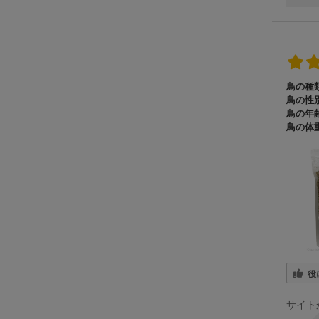
鳥の種類
鳥の性別
鳥の年齢
鳥の体重
役
サイト