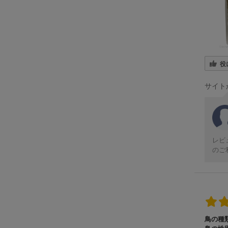
役
サイト
レビ
のご
鳥の種類