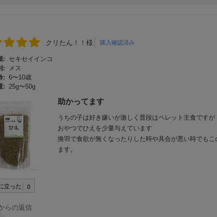
クリたん！！様
購入確認済み
:
セキセイインコ
:
メス
:
6〜10歳
:
25g〜50g
助かってます
うちの子は好き嫌いが激しく普段はペレット主食ですが
おやつでひえを少量与えています
換羽で食欲が無くなったりした時や具合が悪い時でもこ
ます。
に立った
0
からの返信