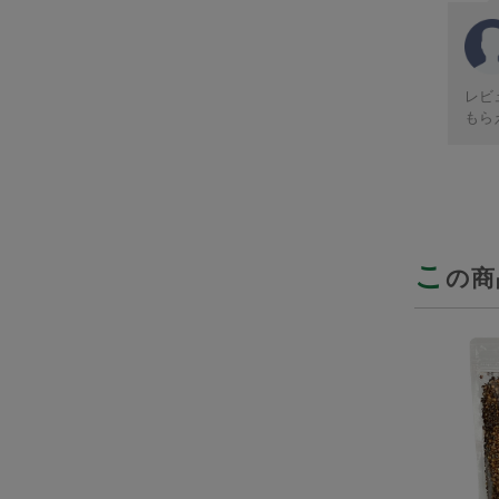
レビ
もら
こ
の商