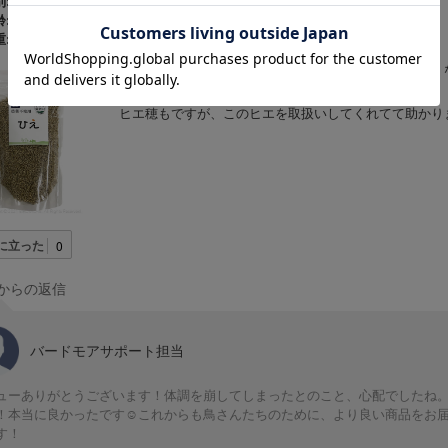
:
メス
:
3〜5歳
:
50g〜100g
体調を崩して今まで大好きだった粟穂さえも口にしなく
しないのに秋田産だけ良く食べてくれました。
ヒエ穂もですが、このヒエを取扱いしてくれてて助かり
に立った
0
からの返信
バードモアサポート担当
ューありがとうございます！体調を崩してしまったとのこと、心配でしたね
！本当に良かったです☺️これからも鳥さんたちのために、より良い商品をお
す！