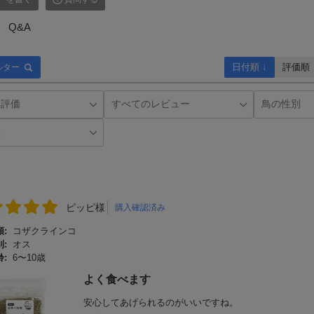
Q&A
日付順 ↓
評価順
ルター
ピッピ様
購入確認済み
:
コザクラインコ
:
オス
:
6〜10歳
よく食べます
安心してあげられるのがいいですね。