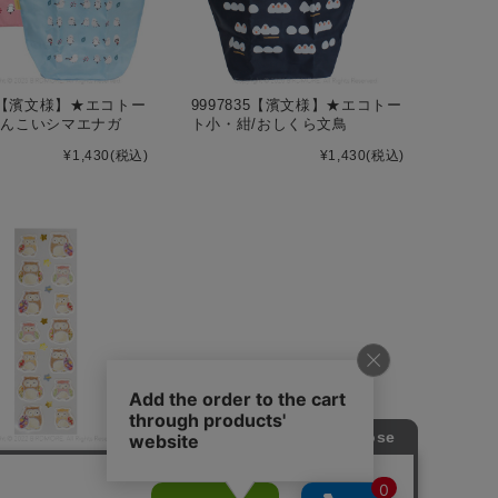
02【濱文様】★エコトー
9997835【濱文様】★エコトー
ゃんこいシマエナガ
ト小・紺/おしくら文鳥
¥1,430
(税込)
¥1,430
(税込)
99●日替わり特価●【エヌ
和シール/ふくろう