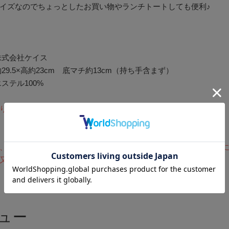
イズなのでちょっとしたお買い物やランチトートしても便利♪
株式会社ケイス
29.5×高約23cm 底マチ約13cm（持ち手含まず）
ステル100%
り柄の出方に違いがあります。ご了承下さい。
、厳選された素材で丁寧に作られておりますが、水濡れ、摩擦等
又、洗濯はお避け下さい。
ュー