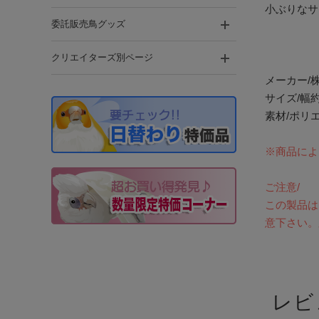
小ぶりなサ
委託販売鳥グッズ
クリエイターズ別ページ
メーカー/
サイズ/幅約
素材/ポリエ
※商品によ
ご注意/
この製品は
意下さい。
レビ