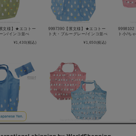
3【濱文様】★エコトー
9997390【濱文様】★エコトー
99981
ーン/インコ並べ
ト大・ブルーグレー/インコ並べ
ト小/ち
¥1,430
(税込)
¥1,650
(税込)
2【濱文様】★エコトー
9997898【濱文様】★エコトー
99999
ーグレー/インコ並べ
ト大/ちゃんこいシマエナガ
ビー社】