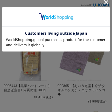
こ
の商品を見た人はこんな商品も見ています
9998443【黒瀬ペットフード】
9998651【あいうえ堂】今治タ
自然派宣言/ 赤粟の穂 300g
オルハンカチ / コザクラインコ
◆
¥1,452
(税込)
¥1,980
(税込)