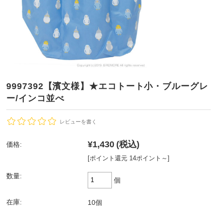
9997392【濱文様】★エコトート小・ブルーグレ
ー/インコ並べ
レビューを書く
¥1,430
(税込)
価格:
[ポイント還元 14ポイント～]
数量:
個
在庫:
10個