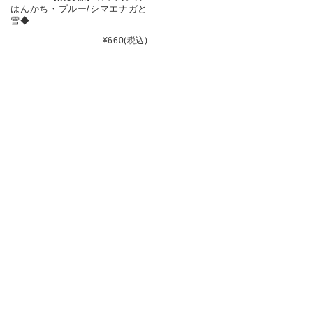
はんかち・ブルー/シマエナガと
雪◆
¥660
(税込)