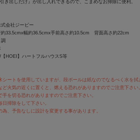
引き出しだけ』が出し入れできるので、こまめなお掃除に便利。
株式会社ジービー
約33.5cmx幅約36.5cmx手前高さ約10.5cm 背面高さ約22cm
目調
本
/【HOEI】ハートフルハウスS等
水シートを使用していますが、段ボールは紙なのでなるべく水を拭
など火気の近くに置くと、燃える恐れがありますのでご注意下さい
で手を切る恐れがありますのでご注意下さい。
毎日掃除をして下さい。
の為、予告なしに設計を変更する事があります。