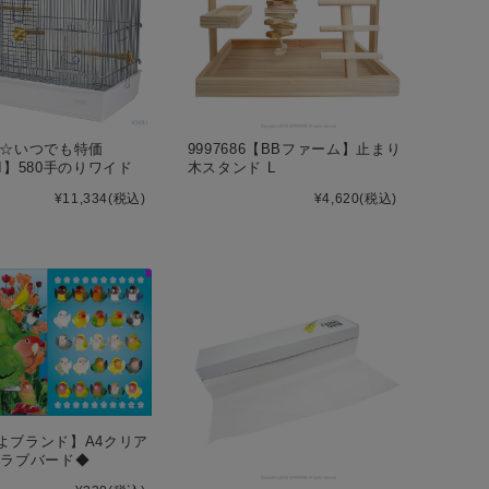
64 ☆いつでも特価
9997686【BBファーム】止まり
I】580手のりワイド
木スタンド L
¥11,334
(税込)
¥4,620
(税込)
よブランド】A4クリア
/ラブバード◆