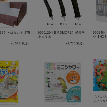
【GB】とばないす 375
9999129【BIRDMORE】備長炭
99954
止まり木
☆【HOE
¥1,562
(税込)
¥2,750
(税込)
【ぴよぴ
ファイル