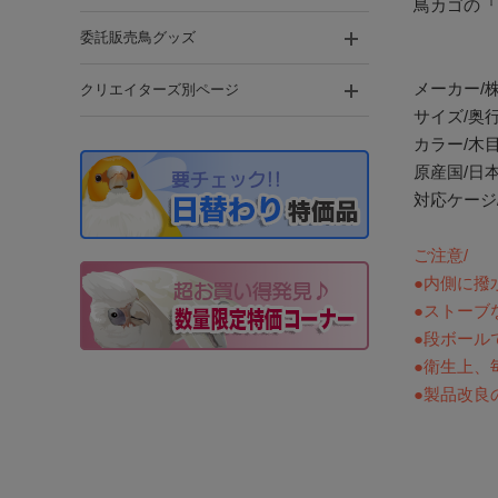
鳥カゴの『
委託販売鳥グッズ
メーカー/
クリエイターズ別ページ
サイズ/奥行
カラー/木
原産国/日
対応ケージ
ご注意/
●内側に撥
●ストーブ
●段ボール
●衛生上、
●製品改良