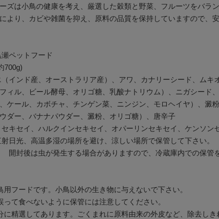
ーズは小鳥の健康を考え、厳選した穀類と野菜、フルーツをバラ
により、カビや雑菌を抑え、原料の品質を保持していますので、
黒瀬ペットフード
700g)
エ（インド産、オーストラリア産）、アワ、カナリーシード、ムキ
フィル、ビール酵母、オリゴ糖、乳酸ナトリウム）、ニガシード
、ケール、カボチャ、チンゲン菜、ニンジン、モロヘイヤ）、澱
ウダー、バナナパウダー、澱粉、オリゴ糖）、唐辛子
ミセキセイ、ハルクインセキセイ、オパーリンセキセイ、ケンソン
直射日光、高温多湿の場所を避け、涼しい場所で保管して下さい。
虫が発生する場合がありますので、冷蔵庫内での保管を
鳥用フードです。小鳥以外の生き物に与えないで下さい。
誤って食べないように保管には注意してください。
分に精選してあります。ごくまれに原料由来の外皮など、除去しき