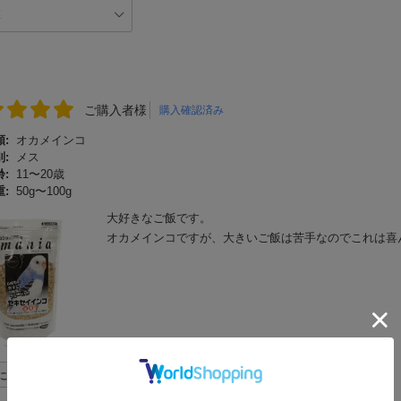
ご購入者様
購入確認済み
:
オカメインコ
:
メス
:
11〜20歳
:
50g〜100g
大好きなご飯です。
オカメインコですが、大きいご飯は苦手なのでこれは喜
に立った
0