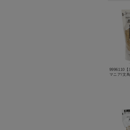
999611
マニア/文