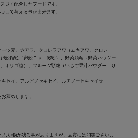
ンス良く配合したフードです。
安心して与える事が出来ます。
オーツ麦、赤アワ、クロレラアワ（ムキアワ、クロレ
、卵殻顆粒（卵殻Ｃａ、澱粉）、野菜顆粒（野菜パウダー
粉、オリゴ糖）、フルーツ顆粒（いちご果汁パウダー、り
セキセイ、アルビノセキセイ、ルチノーセキセイ等
お薦めします。
れない物が残る事がありますが、品質には問題ございま