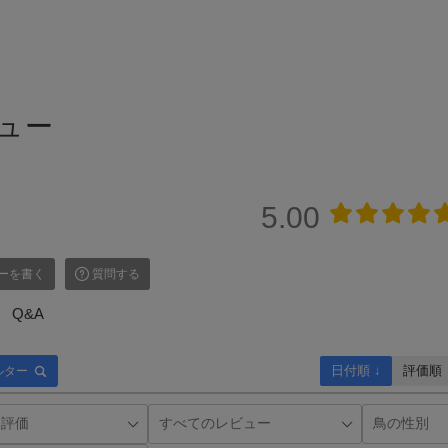
ュー
5.00
ーを書く
質問する
Q&A
日付順 ↓
評価順
ルター