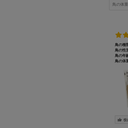
鳥の種類
鳥の性別
鳥の年齢
鳥の体重
役