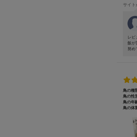
サイト
レビ
飯が
努め
鳥の種類
鳥の性別
鳥の年齢
鳥の体重