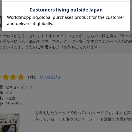
からの返信
バードモアサポート担当
ューありがとうございます！オカメインコさんがこちらのご飯を喜んで食べ
苦手な子にも合う商品をお届けできたことに一安心です😊これからも皆様の
てまいります。またのご利用を心よりお待ちしております♪
ぴ様
購入確認済み
:
セキセイインコ
:
メス
:
〜1歳
:
25g〜50g
お迎えしたショップで食べていたシードです。本人も美
入っている、えん麦やカナリーシードも適量で体重も増