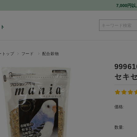
7,000
ート
ートップ
フード
配合穀物
999
セキ
価格:
数量: