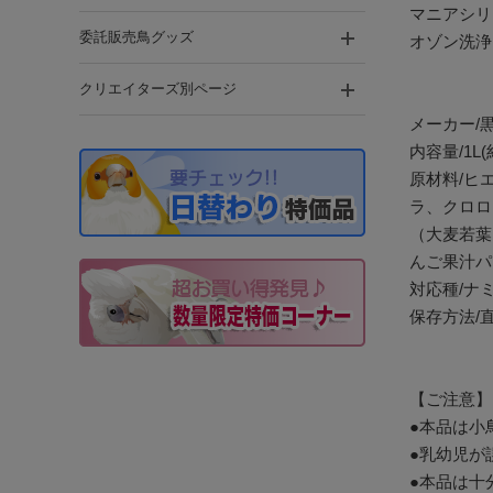
マニアシリ
委託販売鳥グッズ
オゾン洗浄
クリエイターズ別ページ
メーカー/
内容量/1L(約
原材料/ヒ
ラ、クロロ
（大麦若葉
んご果汁パ
対応種/ナ
保存方法/
開封後は
【ご注意】
●本品は小
●乳幼児が
●本品は十