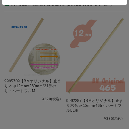
こ
の商品を見た人はこんな商品も見ています
9995709【BMオリジナル】止ま
り木 φ12mmx280mm/21手の
り・ハートフルM
¥220
(税込)
9992287【BMオリジナル】止ま
り木465x12mm/465・ハートフ
ルLL用
¥385
(税込)