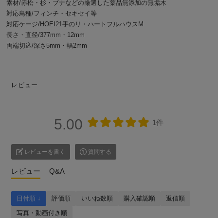
素材/赤松・杉・ブナなどの厳選した薬品無添加の無垢木
対応鳥種/フィンチ・セキセイ等
対応ケージ/HOEI21手のリ・ハートフルハウスM
長さ・直径/377mm・12mm
両端切込/深さ5mm・幅2mm
レビュー
5.00
1件
レビューを書く
質問する
レビュー
Q&A
日付順 ↓
評価順
いいね数順
購入確認順
返信順
写真・動画付き順