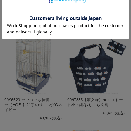
こ
の商品を見た人はこんな商品も見ています
9996520 ☆いつでも特価
9997835【濱文様】★エコトー
☆【HOEI】21手のりロングGネ
ト小・紺/おしくら文鳥
イビー
¥1,430
(税込)
¥9,962
(税込)