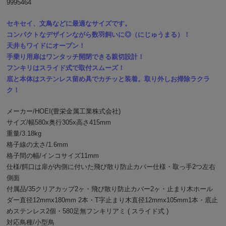
9995464
セキセイ、文鳥などに最適なサイズです。
コンパクトなデザインながら数羽飼いに◎（にじゅうまる）！
天井もワイドにオープン！
手乗り用扉はワンタッチ開閉できる親切設計！
フンキリはスライド式で取付スムーズ！
底と本体はステンレス留め具でカチッと装着。取り外しお掃除ラクラ
ク！
メーカー/HOEI(豊栄金属工業株式会社)
サイズ/幅580x奥行305x高さ415mm
重量/3.18kg
格子線の太さ/1.6mm
格子間の幅/インコサイズ11mm
仕様/餌口は扉が内側に付いた飛び散り防止カバー仕様・取っ手2つ左右
側面
付属品/35クリアカップ2ヶ・飛び散り防止カバー2ヶ・止まり木ホール
ダー直径12mmx180mm 2本・T字止まり木直径12mmx105mm1本・底止
めステンレス2個・580足無フンキリアミ ( スライド式 )
対応鳥種/小型鳥