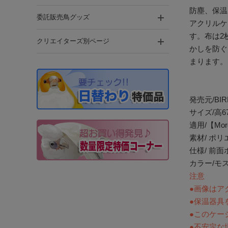
防塵、保温
委託販売鳥グッズ
アクリルケ
す。布は2
クリエイターズ別ページ
かしを防ぐ
まります。
発売元/BI
サイズ/高67
適用/【Mo
素材/ ポ
仕様/ 前
カラー/モ
注意
●画像はア
●保温器具
●このケー
●不安定な