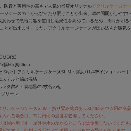
、防音と実用性の高さで人気の当店オリジナル
アクリルケージケ
ージケースの上からぴったり覆うことが出来、扉の開閉がしやす
枚あわせで裏地に黒を使用し遮光性を高めているため、周りが明る
ことが出来ます。また、アクリルケージケースが囲い込んだ暖気
RDMORE
x幅56x奥56cm
re Style】アクリルケージケースSLIM・扉ありL/465インコ・ハート
リエステルと綿の混紡
面ホック留め・裏地黒の2枚合わせ
スグリーン
クリルケージケースSLIM・折り畳み式扉ありXL/465オウム用の商
を入れる場合は、常に内部の温度を管理してください。
ジは屋内用です。屋外や水のかかるところでは使用しないでくださ
場所ですと、転倒・落下などで破損・ケガをする恐れがあります。