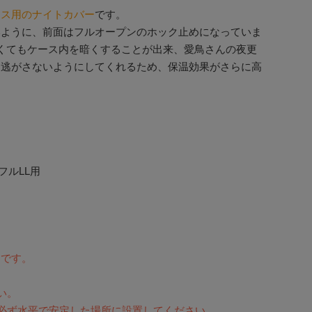
ース用のナイトカバー
です。
いように、前面はフルオープンのホック止めになっていま
くてもケース内を暗くすることが出来、愛鳥さんの夜更
を逃がさないようにしてくれるため、保温効果がさらに高
フルLL用
品です。
い。
必ず水平で安定した場所に設置してください。