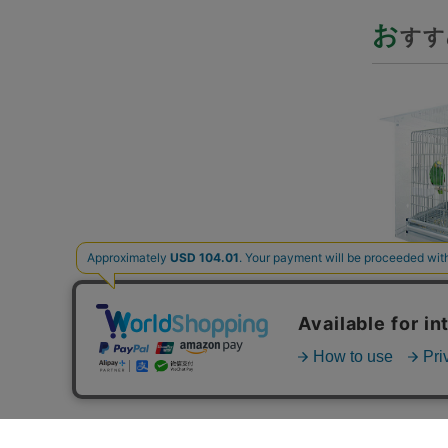
お
すす
9991521【
ルケージケ
L/465イ