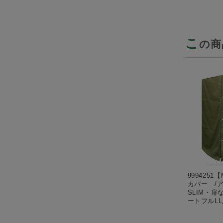
こ
の商
9994251【
カバー /
SLIM・扉
ートフルL