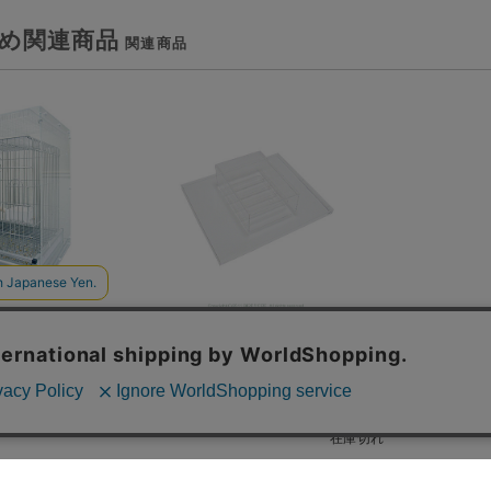
め関連商品
More Style】アクリ
9993439【More Style】クーラ
ースSLIM・扉あり
ーユニット・アクリルケージケ
ンコ・ハートフルLL用
ースSLIM・扉ありL/465イン
コ・ハートフルLL用
¥62,700
(税込)
¥23,650
(税込)
在庫 5 個
在庫切れ