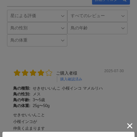
2025-07-30
ご購入者様
購入確認済み
鳥の種類:
せきせいいんこ 小桜インコ マメルリハ
鳥の性別:
メス
鳥の年齢:
3〜5歳
鳥の体重:
25g〜50g
せきせいいんこと
小桜インコが
仲良く止まります