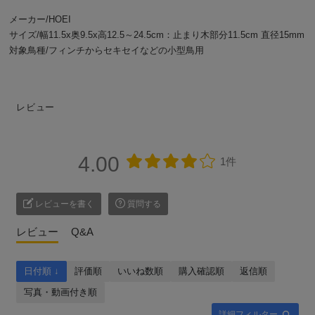
メーカー/HOEI
サイズ/幅11.5x奥9.5x高12.5～24.5cm：止まり木部分11.5cm 直径15mm
対象鳥種/フィンチからセキセイなどの小型鳥用
レビュー
4.00
1件
レビューを書く
質問する
レビュー
Q&A
日付順 ↓
評価順
いいね数順
購入確認順
返信順
写真・動画付き順
詳細フィルター