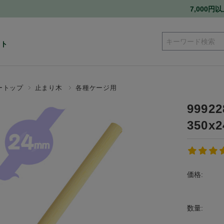
7,000
ート
ートップ
止まり木
各種ケージ用
999
350x
価格:
数量: