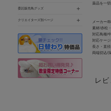
薬品を一切
委託販売鳥グッズ
クリエイターズ別ページ
メーカー/B
素材/赤松
対応鳥種/
対応ケージ
長さ・直径/
両端切込/
レビ