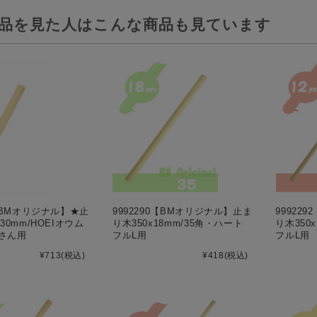
品を見た人はこんな商品も見ています
2【BMオリジナル】★止
9992290【BMオリジナル】止ま
99922
30mm/HOEIオウム
り木350x18mm/35角・ハート
り木350
さん用
フルL用
フルL用
¥713
(税込)
¥418
(税込)