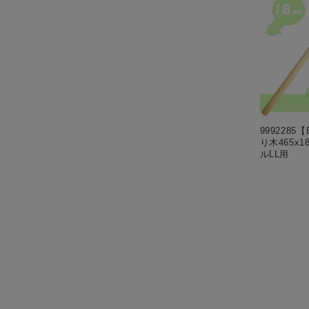
999228
り木465x1
ルLL用