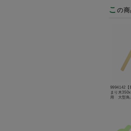
こ
の商
999414
まり木350x
用 大型鳥